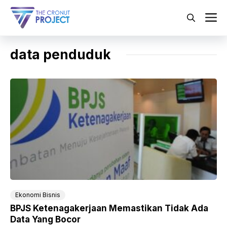
Langsung
ke
M
isi
data penduduk
Ekonomi Bisnis
BPJS Ketenagakerjaan Memastikan Tidak Ada
Data Yang Bocor