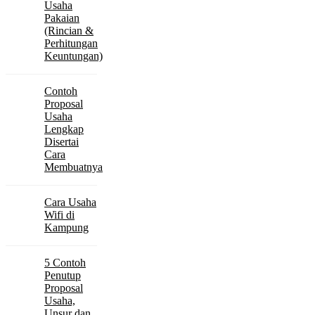
Usaha
Pakaian
(Rincian &
Perhitungan
Keuntungan)
Contoh
Proposal
Usaha
Lengkap
Disertai
Cara
Membuatnya
Cara Usaha
Wifi di
Kampung
5 Contoh
Penutup
Proposal
Usaha,
Unsur dan