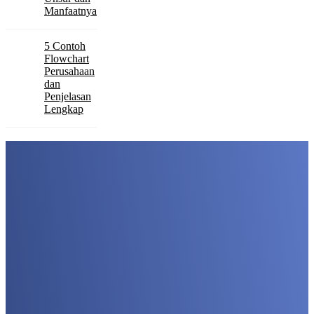
Manfaatnya
5 Contoh
Flowchart
Perusahaan
dan
Penjelasan
Lengkap