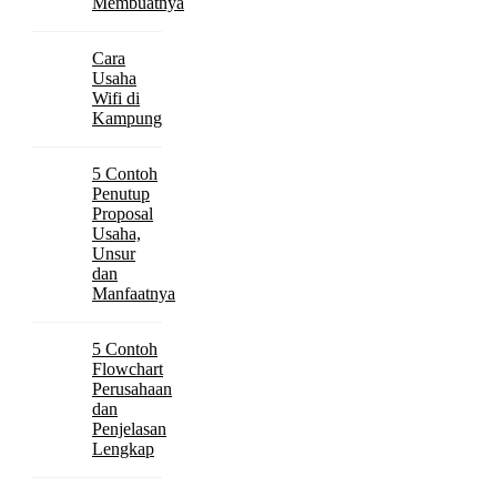
Membuatnya
Cara
Usaha
Wifi di
Kampung
5 Contoh
Penutup
Proposal
Usaha,
Unsur
dan
Manfaatnya
5 Contoh
Flowchart
Perusahaan
dan
Penjelasan
Lengkap