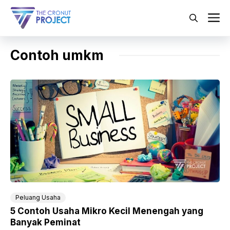
Langsung
ke
M
isi
Contoh umkm
Peluang Usaha
5 Contoh Usaha Mikro Kecil Menengah yang
Banyak Peminat