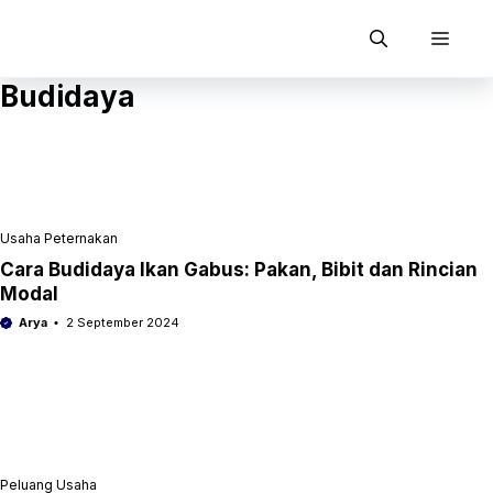
Langsung
ke
Men
isi
Budidaya
Usaha Peternakan
Cara Budidaya Ikan Gabus: Pakan, Bibit dan Rincian
Modal
Arya
2 September 2024
Peluang Usaha