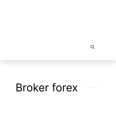
Langsung
ke
isi
Me
Broker forex