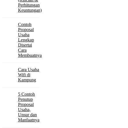
Perhitungan
Keuntungan)
Contoh
Proposal
Usaha
Lengkap
Disertai
Cara
Membuatnya
Cara Usaha
Wifi di
Kampung
5 Contoh
Penutup
Proposal
Usaha,
Unsur dan
Manfaatnya