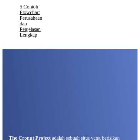
5 Contoh
Flowchart
Perusahaan
dan
Penjelasan
Lengkap
The Cronut Project
adalah sebuah situs yang berisikan