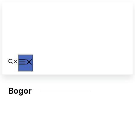
Langsung
ke
isi
Menu
Bogor