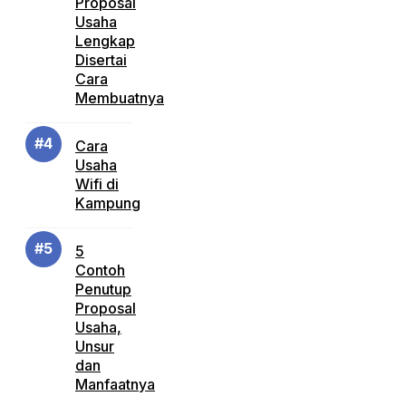
Proposal
Usaha
Lengkap
Disertai
Cara
Membuatnya
Cara
Usaha
Wifi di
Kampung
5
Contoh
Penutup
Proposal
Usaha,
Unsur
dan
Manfaatnya