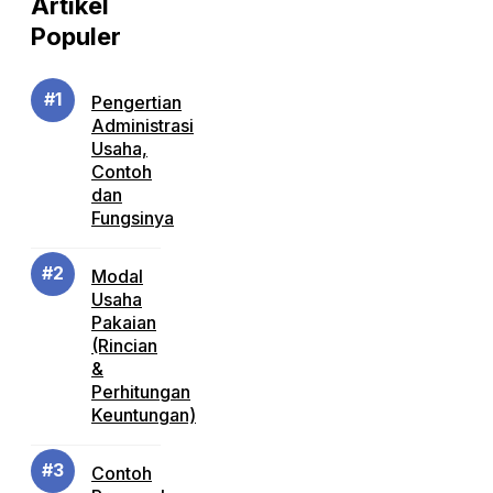
Artikel
Populer
Pengertian
Administrasi
Usaha,
Contoh
dan
Fungsinya
Modal
Usaha
Pakaian
(Rincian
&
Perhitungan
Keuntungan)
Contoh