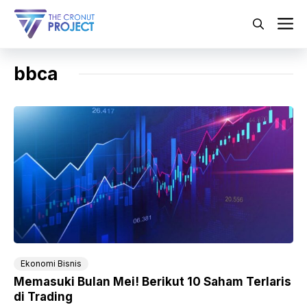
Langsung
ke
M
isi
bbca
Ekonomi Bisnis
Memasuki Bulan Mei! Berikut 10 Saham Terlaris
di Trading