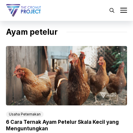
Langsung
ke
M
isi
Ayam petelur
Usaha Peternakan
6 Cara Ternak Ayam Petelur Skala Kecil yang
Menguntungkan