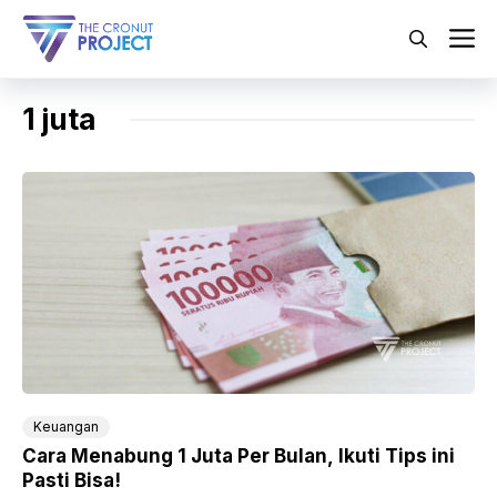
Langsung
ke
M
isi
1 juta
Keuangan
Cara Menabung 1 Juta Per Bulan, Ikuti Tips ini
Pasti Bisa!