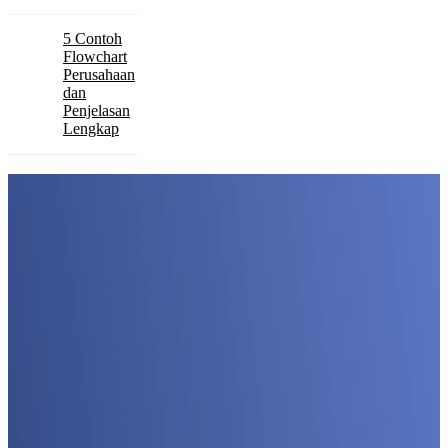
5 Contoh
Flowchart
Perusahaan
dan
Penjelasan
Lengkap