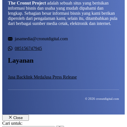
The Cronut Project
adalah sebuah situs yang berisikan
informasi bisnis dan usaha yang mudah dipahami dan
lengkap. Sebagian besar informasi bisnis yang kami berikan
diperoleh dari pengalaman kami, selain itu, ditambahkan pula
dari berbagai sumber media cetak, elektronik dan internet.
jasamedia@cronutdigital.com
085156747945
Layanan
Jasa Backlink Meda
Jasa Press Release
© 2026 cronutdigital.com
Close
Cari untuk: