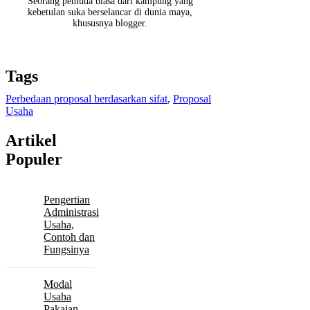
Seorang pemuda biasa dari kampung yang
kebetulan suka berselancar di dunia maya,
khususnya blogger.
Tags
Perbedaan proposal berdasarkan sifat
,
Proposal
Usaha
Artikel
Populer
Pengertian
Administrasi
Usaha,
Contoh dan
Fungsinya
Modal
Usaha
Pakaian