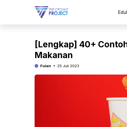
Langsung
ke
Edu
isi
[Lengkap] 40+ Conto
Makanan
Fulan
25 Juli 2023