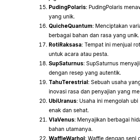
PudingPolaris
: PudingPolaris men
yang unik.
QuicheQuantum
: Menciptakan varia
berbagai bahan dan rasa yang unik.
RotiRaksasa
: Tempat ini menjual r
untuk acara atau pesta.
SupSaturnus
: SupSaturnus menyaji
dengan resep yang autentik.
TahuTerestrial
: Sebuah usaha yan
inovasi rasa dan penyajian yang me
UbiUranus
: Usaha ini mengolah ub
enak dan sehat.
VlaVenus
: Menyajikan berbagai h
bahan utamanya.
WaffleWarhol
: Waffle dengan seni