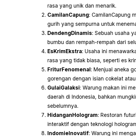
rasa yang unik dan menarik.
CamilanCapung
: CamilanCapung m
gurih yang sempurna untuk meneman
DendengDinamis
: Sebuah usaha y
bumbu dan rempah-rempah dari sel
EsKrimEkstra
: Usaha ini menawarka
rasa yang tidak biasa, seperti es kr
FriturFenomenal
: Menjual aneka go
gorengan dengan isian cokelat atau
GulaiGalaksi
: Warung makan ini men
daerah di Indonesia, bahkan mungk
sebelumnya.
HidanganHologram
: Restoran fut
interaktif dengan teknologi hologra
IndomieInovatif
: Warung ini menga