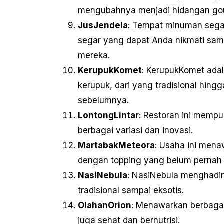
mengubahnya menjadi hidangan gour
JusJendela
: Tempat minuman segar
segar yang dapat Anda nikmati samb
mereka.
KerupukKomet
: KerupukKomet ada
kerupuk, dari yang tradisional hin
sebelumnya.
LontongLintar
: Restoran ini memp
berbagai variasi dan inovasi.
MartabakMeteora
: Usaha ini mena
dengan topping yang belum pernah
NasiNebula
: NasiNebula menghadirk
tradisional sampai eksotis.
OlahanOrion
: Menawarkan berbagai
juga sehat dan bernutrisi.