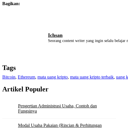
Bagikan:
Ichsan
Seorang content writer yang ingin selalu belajar 
Tags
Bitcoin
,
Ethereum
,
mata uang kripto
,
mata uang kripto terbaik
,
uang k
Artikel Populer
Pengertian Administrasi Usaha, Contoh dan
Fungsinya
Modal Usaha Pakaian (Rincian & Perhitungan