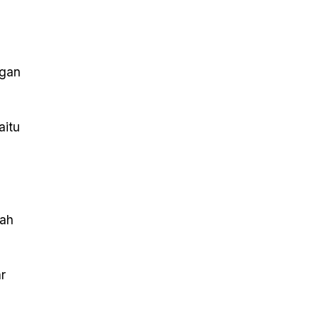
ngan
aitu
dah
r