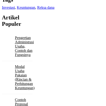
Investasi
,
Keuntungan
,
Reksa dana
Artikel
Populer
Pengertian
Administrasi
Usaha,
Contoh dan
Fungsinya
Modal
Usaha
Pakaian
(Rincian &
Perhitungan
Keuntungan)
Contoh
Proposal