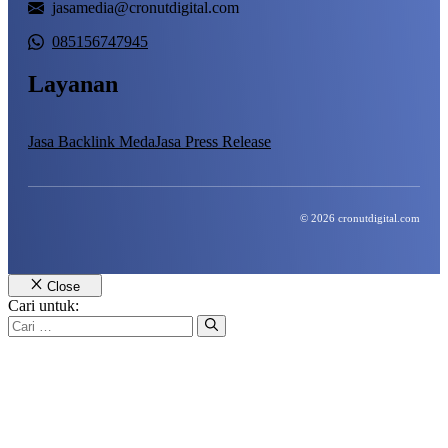
jasamedia@cronutdigital.com
085156747945
Layanan
Jasa Backlink Meda
Jasa Press Release
© 2026 cronutdigital.com
Close
Cari untuk: