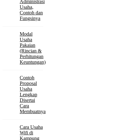
Administrasi
Usaha,
Contoh dan
Fungsinya
Modal
Usaha
Pakaian
(Rincian &
Perhitungan
Keuntungan)
Contoh
Proposal
Usaha
Lengkap
Disertai
Cara
Membuatnya
Cara Usaha
Wifi di
Kampung