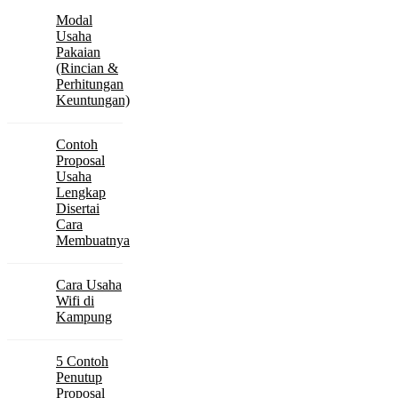
Modal
Usaha
Pakaian
(Rincian &
Perhitungan
Keuntungan)
Contoh
Proposal
Usaha
Lengkap
Disertai
Cara
Membuatnya
Cara Usaha
Wifi di
Kampung
5 Contoh
Penutup
Proposal