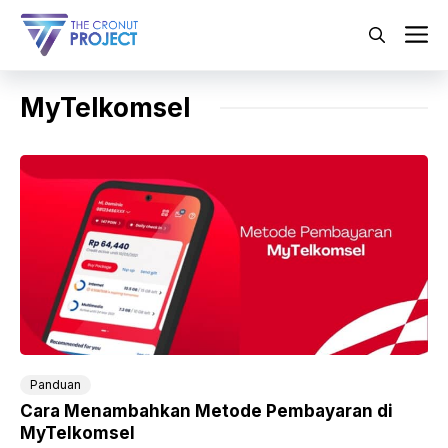
Langsung
ke
M
isi
MyTelkomsel
Panduan
Cara Menambahkan Metode Pembayaran di
MyTelkomsel