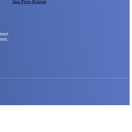
Jasa Press Release
rmasi
rnet.