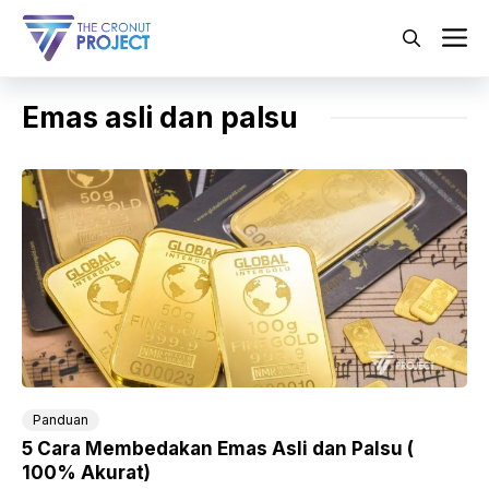
Langsung
ke
M
isi
Emas asli dan palsu
Panduan
5 Cara Membedakan Emas Asli dan Palsu (
100% Akurat)